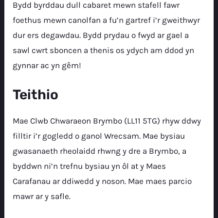
Bydd byrddau dull cabaret mewn stafell fawr
foethus mewn canolfan a fu’n gartref i’r gweithwyr
dur ers degawdau. Bydd prydau o fwyd ar gael a
sawl cwrt sboncen a thenis os ydych am ddod yn
gynnar ac yn gêm!
Teithio
Mae Clwb Chwaraeon Brymbo (LL11 5TG) rhyw ddwy
filltir i’r gogledd o ganol Wrecsam. Mae bysiau
gwasanaeth rheolaidd rhwng y dre a Brymbo, a
byddwn ni’n trefnu bysiau yn ôl at y Maes
Carafanau ar ddiwedd y noson. Mae maes parcio
mawr ar y safle.