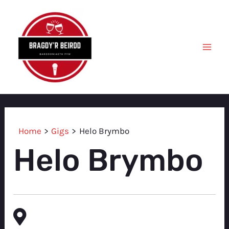
Skip
to
content
Mai
Men
Home
Gigs
Helo Brymbo
Helo Brymbo