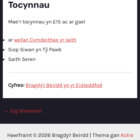
Tocynnau
Mae’r tocynnau yn £15 ac ar gael
ar
wefan Cymdeithas yr Iaith
Siop Siwan yn Tŷ Pawb
Saith Seren
Cyfres:
Bragdy'r Beirdd yn yr Eisteddfod
Post
←
Gig blaenorol
navigation
Hawlfraint © 2026 Bragdy'r Beirdd | Thema gan
Astra