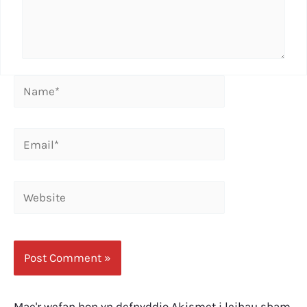
Name*
Email*
Website
Mae'r wefan hon yn defnyddio Akismet i leihau sbam.