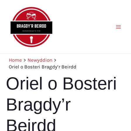
Skip
to
content
Mai
Men
Home
Newyddion
Oriel o Bosteri Bragdy’r Beirdd
Oriel o Bosteri
Bragdy’r
Beirdd