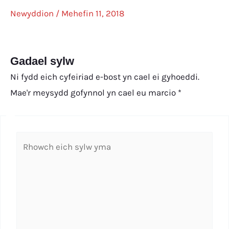
Newyddion
/
Mehefin 11, 2018
Gadael sylw
Ni fydd eich cyfeiriad e-bost yn cael ei gyhoeddi.
Mae'r meysydd gofynnol yn cael eu marcio
*
Rhowch
eich
sylw
yma